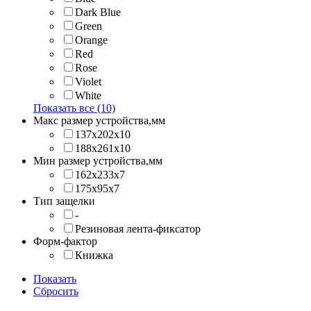
Dark Blue
Green
Orange
Red
Rose
Violet
White
Показать все (10)
Макс размер устройства,мм
137х202x10
188х261x10
Мин размер устройства,мм
162x233x7
175x95x7
Тип защелки
-
Резиновая лента-фиксатор
Форм-фактор
Книжка
Показать
Сбросить