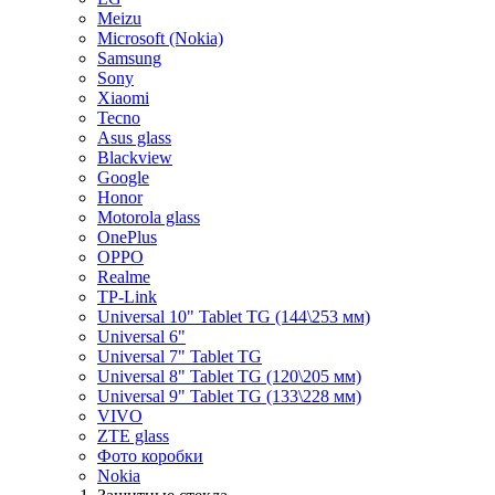
Meizu
Microsoft (Nokia)
Samsung
Sony
Xiaomi
Tecno
Asus glass
Blackview
Google
Honor
Motorola glass
OnePlus
OPPO
Realme
TP-Link
Universal 10" Tablet TG (144\253 мм)
Universal 6"
Universal 7" Tablet TG
Universal 8" Tablet TG (120\205 мм)
Universal 9" Tablet TG (133\228 мм)
VIVO
ZTE glass
Фото коробки
Nokia