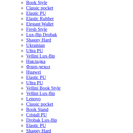
Book Style
Classic pocket
Elastic PU
Elastic Rubber
Elegant Wallet
Fresh Style
Lux-flip Drobak
Shaggy Hard
Ukrainian
Ultra PU
Vellini Lux-flip
Накладка
Флип-чехол
Huawei
Elastic PU
Ultra PU
Vellini Book Style
Vellini Lux-flip
Lenovo
Classic pocket
Book Stand
Cristall PU
Drobak Lux-flip
Elastic PU
Shaggy Hard