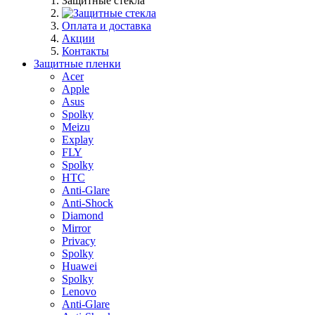
Защитные стекла
Оплата и доставка
Акции
Контакты
Защитные пленки
Acer
Apple
Asus
Spolky
Meizu
Explay
FLY
Spolky
HTC
Anti-Glare
Anti-Shock
Diamond
Mirror
Privacy
Spolky
Huawei
Spolky
Lenovo
Anti-Glare