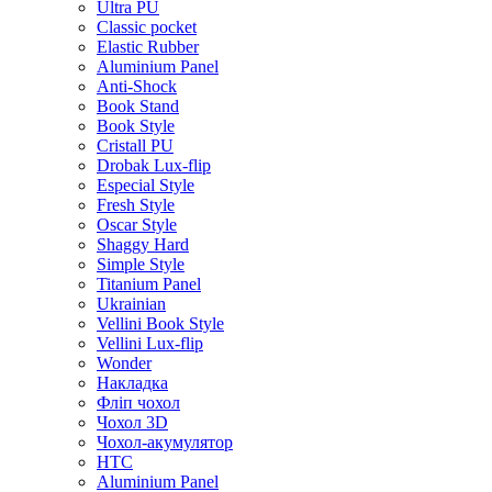
Ultra PU
Classic pocket
Elastic Rubber
Aluminium Panel
Anti-Shock
Book Stand
Book Style
Cristall PU
Drobak Lux-flip
Especial Style
Fresh Style
Oscar Style
Shaggy Hard
Simple Style
Titanium Panel
Ukrainian
Vellini Book Style
Vellini Lux-flip
Wonder
Накладка
Фліп чохол
Чохол 3D
Чохол-акумулятор
HTC
Aluminium Panel