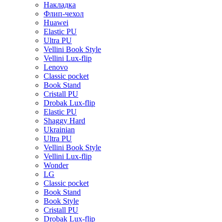
Накладка
Флип-чехол
Huawei
Elastic PU
Ultra PU
Vellini Book Style
Vellini Lux-flip
Lenovo
Classic pocket
Book Stand
Cristall PU
Drobak Lux-flip
Elastic PU
Shaggy Hard
Ukrainian
Ultra PU
Vellini Book Style
Vellini Lux-flip
Wonder
LG
Classic pocket
Book Stand
Book Style
Cristall PU
Drobak Lux-flip