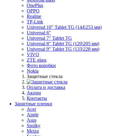
OnePlus
OPPO
Realme
TP-Link
Universal 10" Tablet TG (144\253 мм)
Universal 6"
Universal 7" Tablet TG
Universal 8" Tablet TG (120\205 мм)
Universal 9" Tablet TG (133\228 мм)
VIVO
ZTE glass
Фото коробки
Nokia
Защитные стекла
Оплата и доставка
Акции
Контакты
Защитные пленки
Acer
Apple
Asus
Spolky
Meizu