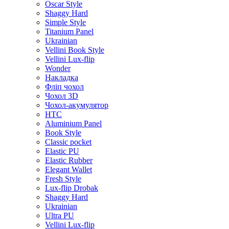
Oscar Style
Shaggy Hard
Simple Style
Titanium Panel
Ukrainian
Vellini Book Style
Vellini Lux-flip
Wonder
Накладка
Фліп чохол
Чохол 3D
Чохол-акумулятор
HTC
Aluminium Panel
Book Style
Classic pocket
Elastic PU
Elastic Rubber
Elegant Wallet
Fresh Style
Lux-flip Drobak
Shaggy Hard
Ukrainian
Ultra PU
Vellini Lux-flip