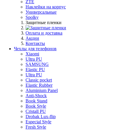
ZTE
Наклейки на корпус
Универсальные
Spolky
Защитные пленки
Оплата и доставка
Акции
Контакты
Чехлы для телефонов
Xiaomi
Ultra PU
SAMSUNG
Elastic PU
Ultra PU
Classic pocket
Elastic Rubber
Aluminium Panel
Anti-Shock
Book Stand
Book Style
Cristall PU
Drobak Lux-flip
Especial Style
Fresh Style