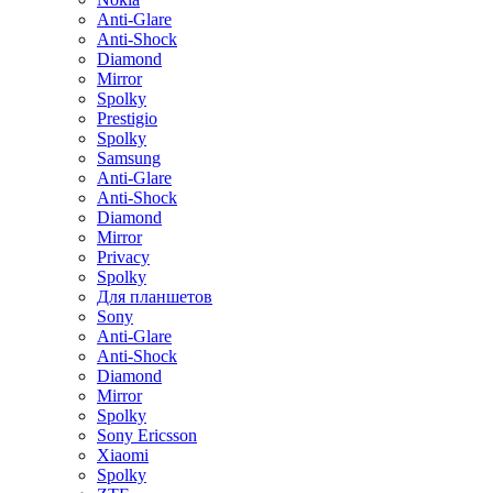
Anti-Glare
Anti-Shock
Diamond
Mirror
Spolky
Prestigio
Spolky
Samsung
Anti-Glare
Anti-Shock
Diamond
Mirror
Privacy
Spolky
Для планшетов
Sony
Anti-Glare
Anti-Shock
Diamond
Mirror
Spolky
Sony Ericsson
Xiaomi
Spolky