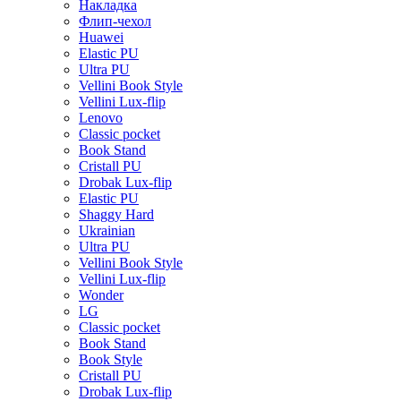
Накладка
Флип-чехол
Huawei
Elastic PU
Ultra PU
Vellini Book Style
Vellini Lux-flip
Lenovo
Classic pocket
Book Stand
Cristall PU
Drobak Lux-flip
Elastic PU
Shaggy Hard
Ukrainian
Ultra PU
Vellini Book Style
Vellini Lux-flip
Wonder
LG
Classic pocket
Book Stand
Book Style
Cristall PU
Drobak Lux-flip