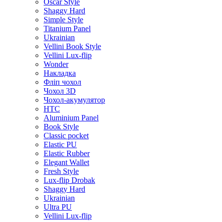
Oscar Style
Shaggy Hard
Simple Style
Titanium Panel
Ukrainian
Vellini Book Style
Vellini Lux-flip
Wonder
Накладка
Фліп чохол
Чохол 3D
Чохол-акумулятор
HTC
Aluminium Panel
Book Style
Classic pocket
Elastic PU
Elastic Rubber
Elegant Wallet
Fresh Style
Lux-flip Drobak
Shaggy Hard
Ukrainian
Ultra PU
Vellini Lux-flip