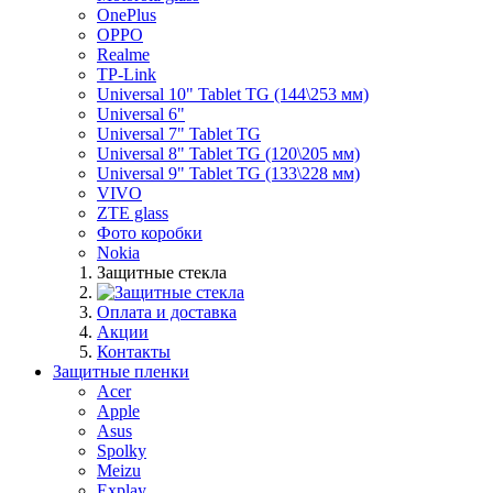
OnePlus
OPPO
Realme
TP-Link
Universal 10" Tablet TG (144\253 мм)
Universal 6"
Universal 7" Tablet TG
Universal 8" Tablet TG (120\205 мм)
Universal 9" Tablet TG (133\228 мм)
VIVO
ZTE glass
Фото коробки
Nokia
Защитные стекла
Оплата и доставка
Акции
Контакты
Защитные пленки
Acer
Apple
Asus
Spolky
Meizu
Explay