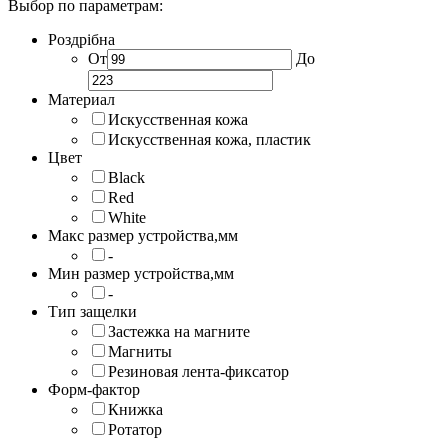
Выбор по параметрам:
Роздрібна
От
До
Материал
Искусственная кожа
Искусственная кожа, пластик
Цвет
Black
Red
White
Макс размер устройства,мм
-
Мин размер устройства,мм
-
Тип защелки
Застежка на магните
Магниты
Резиновая лента-фиксатор
Форм-фактор
Книжка
Ротатор