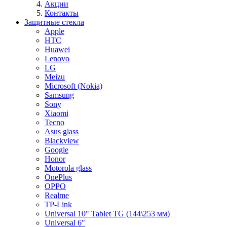
Акции
Контакты
Защитные стекла
Apple
HTC
Huawei
Lenovo
LG
Meizu
Microsoft (Nokia)
Samsung
Sony
Xiaomi
Tecno
Asus glass
Blackview
Google
Honor
Motorola glass
OnePlus
OPPO
Realme
TP-Link
Universal 10" Tablet TG (144\253 мм)
Universal 6"