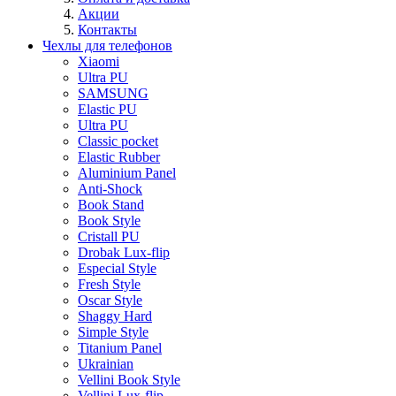
Акции
Контакты
Чехлы для телефонов
Xiaomi
Ultra PU
SAMSUNG
Elastic PU
Ultra PU
Classic pocket
Elastic Rubber
Aluminium Panel
Anti-Shock
Book Stand
Book Style
Cristall PU
Drobak Lux-flip
Especial Style
Fresh Style
Oscar Style
Shaggy Hard
Simple Style
Titanium Panel
Ukrainian
Vellini Book Style
Vellini Lux-flip