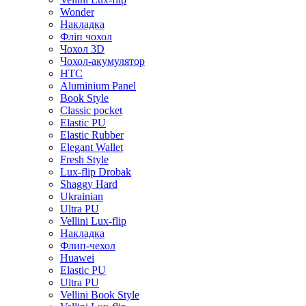
Wonder
Накладка
Фліп чохол
Чохол 3D
Чохол-акумулятор
HTC
Aluminium Panel
Book Style
Classic pocket
Elastic PU
Elastic Rubber
Elegant Wallet
Fresh Style
Lux-flip Drobak
Shaggy Hard
Ukrainian
Ultra PU
Vellini Lux-flip
Накладка
Флип-чехол
Huawei
Elastic PU
Ultra PU
Vellini Book Style