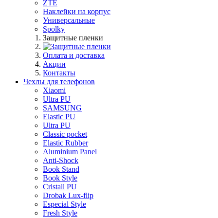
ZTE
Наклейки на корпус
Универсальные
Spolky
Защитные пленки
Оплата и доставка
Акции
Контакты
Чехлы для телефонов
Xiaomi
Ultra PU
SAMSUNG
Elastic PU
Ultra PU
Classic pocket
Elastic Rubber
Aluminium Panel
Anti-Shock
Book Stand
Book Style
Cristall PU
Drobak Lux-flip
Especial Style
Fresh Style