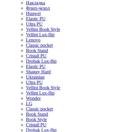
Накладка
Флип-чехол
Huawei
Elastic PU
Ultra PU
Vellini Book Style
Vellini Lux-flip
Lenovo
Classic pocket
Book Stand
Cristall PU
Drobak Lux-flip
Elastic PU
Shaggy Hard
Ukrainian
Ultra PU
Vellini Book Style
Vellini Lux-flip
Wonder
LG
Classic pocket
Book Stand
Book Style
Cristall PU
Drobak Lux-flip