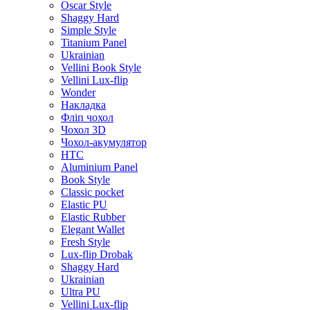
Oscar Style
Shaggy Hard
Simple Style
Titanium Panel
Ukrainian
Vellini Book Style
Vellini Lux-flip
Wonder
Накладка
Фліп чохол
Чохол 3D
Чохол-акумулятор
HTC
Aluminium Panel
Book Style
Classic pocket
Elastic PU
Elastic Rubber
Elegant Wallet
Fresh Style
Lux-flip Drobak
Shaggy Hard
Ukrainian
Ultra PU
Vellini Lux-flip