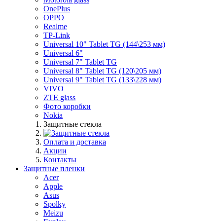
OnePlus
OPPO
Realme
TP-Link
Universal 10" Tablet TG (144\253 мм)
Universal 6"
Universal 7" Tablet TG
Universal 8" Tablet TG (120\205 мм)
Universal 9" Tablet TG (133\228 мм)
VIVO
ZTE glass
Фото коробки
Nokia
Защитные стекла
Оплата и доставка
Акции
Контакты
Защитные пленки
Acer
Apple
Asus
Spolky
Meizu