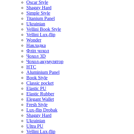
Oscar Style
Shaggy Hard
Simple Style
Titanium Panel
Ukrainian
Vellini Book Style
Vellini Lux-flip
Wonder
Накладка
Фліп чохол
Чохол 3D
Чохол-акумулятор
HTC
Aluminium Panel
Book Style
Classic pocket
Elastic PU
Elastic Rubber
Elegant Wallet
Fresh Style
Lux-flip Drobak
Shaggy Hard
Ukrainian
Ultra PU
Vellini Lux-flip