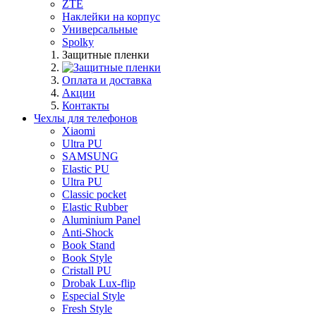
ZTE
Наклейки на корпус
Универсальные
Spolky
Защитные пленки
Оплата и доставка
Акции
Контакты
Чехлы для телефонов
Xiaomi
Ultra PU
SAMSUNG
Elastic PU
Ultra PU
Classic pocket
Elastic Rubber
Aluminium Panel
Anti-Shock
Book Stand
Book Style
Cristall PU
Drobak Lux-flip
Especial Style
Fresh Style