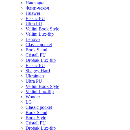
Накладка
Флип-чехол
Huawei
Elastic PU
Ultra PU
Vellini Book Style
Vellini Lux-flip
Lenovo
Classic pocket
Book Stand
Cristall PU
Drobak Lux-flip
Elastic PU
Shaggy Hard
Ukrainian
Ultra PU
Vellini Book Style
Vellini Lux-flip
Wonder
LG
Classic pocket
Book Stand
Book Style
Cristall PU
Drobak Lux-flip