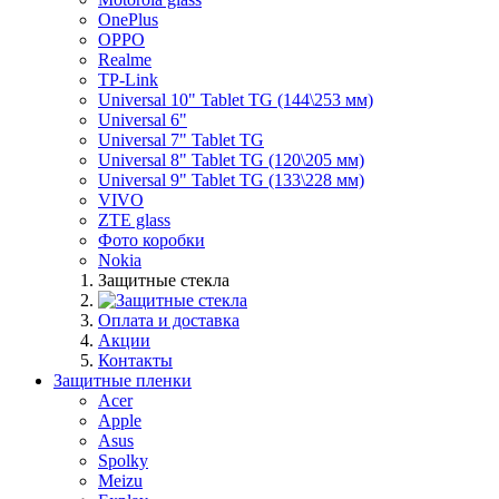
OnePlus
OPPO
Realme
TP-Link
Universal 10" Tablet TG (144\253 мм)
Universal 6"
Universal 7" Tablet TG
Universal 8" Tablet TG (120\205 мм)
Universal 9" Tablet TG (133\228 мм)
VIVO
ZTE glass
Фото коробки
Nokia
Защитные стекла
Оплата и доставка
Акции
Контакты
Защитные пленки
Acer
Apple
Asus
Spolky
Meizu