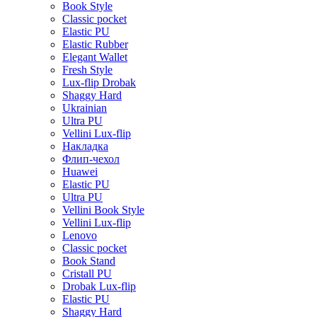
Book Style
Classic pocket
Elastic PU
Elastic Rubber
Elegant Wallet
Fresh Style
Lux-flip Drobak
Shaggy Hard
Ukrainian
Ultra PU
Vellini Lux-flip
Накладка
Флип-чехол
Huawei
Elastic PU
Ultra PU
Vellini Book Style
Vellini Lux-flip
Lenovo
Classic pocket
Book Stand
Cristall PU
Drobak Lux-flip
Elastic PU
Shaggy Hard