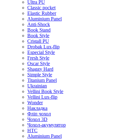
Ultra PU
Classic pocket
Elastic Rubber
Aluminium Panel
Anti-Shock
Book Stand
Book Style
Cristall PU
Drobak Lux-flip
Especial Style
Fresh Style
Oscar Style
Shaggy Hard
Simple Style
Titanium Panel
Ukrainian
Vellini Book Style
Vellini Lux-flip
Wonder
Накладка
Фліп чохол
Чохол 3D
Чохол-акумулятор
HTC
Aluminium Panel