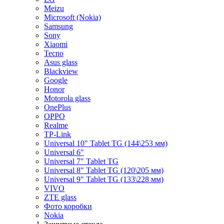
Meizu
Microsoft (Nokia)
Samsung
Sony
Xiaomi
Tecno
Asus glass
Blackview
Google
Honor
Motorola glass
OnePlus
OPPO
Realme
TP-Link
Universal 10" Tablet TG (144\253 мм)
Universal 6"
Universal 7" Tablet TG
Universal 8" Tablet TG (120\205 мм)
Universal 9" Tablet TG (133\228 мм)
VIVO
ZTE glass
Фото коробки
Nokia