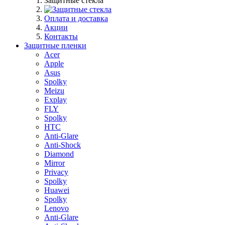
Защитные стекла
Оплата и доставка
Акции
Контакты
Защитные пленки
Acer
Apple
Asus
Spolky
Meizu
Explay
FLY
Spolky
HTC
Anti-Glare
Anti-Shock
Diamond
Mirror
Privacy
Spolky
Huawei
Spolky
Lenovo
Anti-Glare