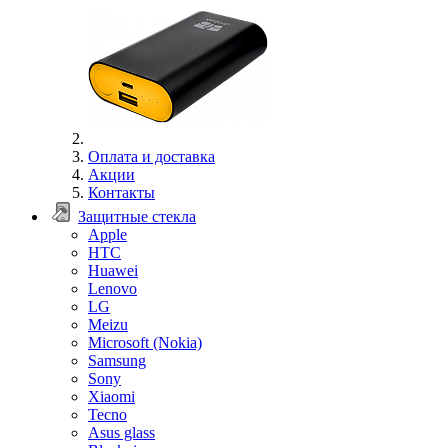
Оплата и доставка
Акции
Контакты
Защитные стекла
Apple
HTC
Huawei
Lenovo
LG
Meizu
Microsoft (Nokia)
Samsung
Sony
Xiaomi
Tecno
Asus glass