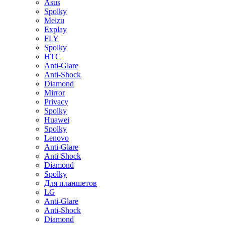
Asus
Spolky
Meizu
Explay
FLY
Spolky
HTC
Anti-Glare
Anti-Shock
Diamond
Mirror
Privacy
Spolky
Huawei
Spolky
Lenovo
Anti-Glare
Anti-Shock
Diamond
Spolky
Для планшетов
LG
Anti-Glare
Anti-Shock
Diamond