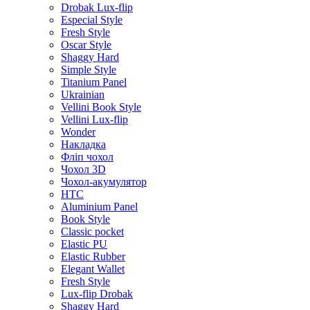
Drobak Lux-flip
Especial Style
Fresh Style
Oscar Style
Shaggy Hard
Simple Style
Titanium Panel
Ukrainian
Vellini Book Style
Vellini Lux-flip
Wonder
Накладка
Фліп чохол
Чохол 3D
Чохол-акумулятор
HTC
Aluminium Panel
Book Style
Classic pocket
Elastic PU
Elastic Rubber
Elegant Wallet
Fresh Style
Lux-flip Drobak
Shaggy Hard