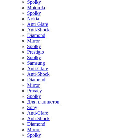
Spolky
Motorola
Spolky
Nokia
Anti-Glare
Anti-Shock
Diamond
Mirror
Spolky
Prestigio
Spolky
Samsung
Anti-Glare
Anti-Shock
Diamond
Mirror
Privacy
Spolky
Для планшетов
Sony
Anti-Glare
Anti-Shock
Diamond
Mirror
Spolky