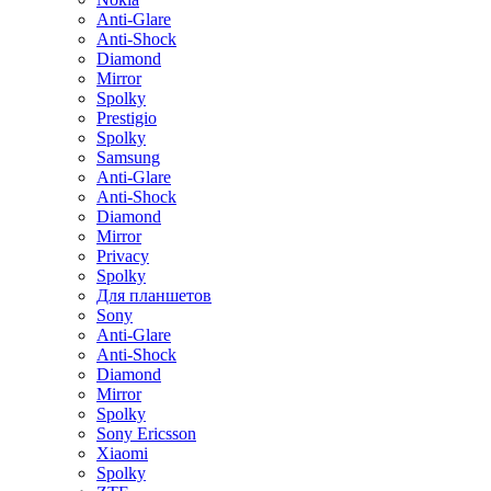
Anti-Glare
Anti-Shock
Diamond
Mirror
Spolky
Prestigio
Spolky
Samsung
Anti-Glare
Anti-Shock
Diamond
Mirror
Privacy
Spolky
Для планшетов
Sony
Anti-Glare
Anti-Shock
Diamond
Mirror
Spolky
Sony Ericsson
Xiaomi
Spolky