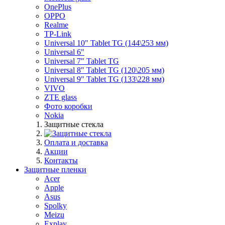
OnePlus
OPPO
Realme
TP-Link
Universal 10" Tablet TG (144\253 мм)
Universal 6"
Universal 7" Tablet TG
Universal 8" Tablet TG (120\205 мм)
Universal 9" Tablet TG (133\228 мм)
VIVO
ZTE glass
Фото коробки
Nokia
Защитные стекла
Оплата и доставка
Акции
Контакты
Защитные пленки
Acer
Apple
Asus
Spolky
Meizu
Explay