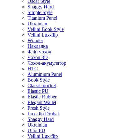
Oscar Style
Shaggy Hard
Simple Style
Titanium Panel
Ukrainian
Vellini Book Style
Vellini Lux-flip
Wonder
Накладка
Фліп чохол
Чохол 3D
Чохол-акумулятор
HTC
Aluminium Panel
Book Style
Classic pocket
Elastic PU
Elastic Rubber
Elegant Wallet
Fresh Style
Lux-flip Drobak
Shaggy Hard
Ukrainian
Ultra PU
Vellini Lux-flip