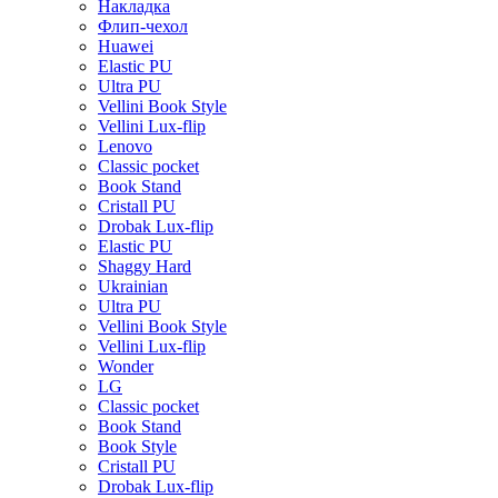
Накладка
Флип-чехол
Huawei
Elastic PU
Ultra PU
Vellini Book Style
Vellini Lux-flip
Lenovo
Classic pocket
Book Stand
Cristall PU
Drobak Lux-flip
Elastic PU
Shaggy Hard
Ukrainian
Ultra PU
Vellini Book Style
Vellini Lux-flip
Wonder
LG
Classic pocket
Book Stand
Book Style
Cristall PU
Drobak Lux-flip