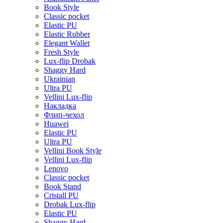
Book Style
Classic pocket
Elastic PU
Elastic Rubber
Elegant Wallet
Fresh Style
Lux-flip Drobak
Shaggy Hard
Ukrainian
Ultra PU
Vellini Lux-flip
Накладка
Флип-чехол
Huawei
Elastic PU
Ultra PU
Vellini Book Style
Vellini Lux-flip
Lenovo
Classic pocket
Book Stand
Cristall PU
Drobak Lux-flip
Elastic PU
Shaggy Hard