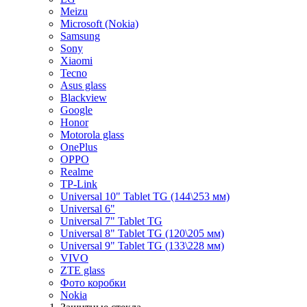
Meizu
Microsoft (Nokia)
Samsung
Sony
Xiaomi
Tecno
Asus glass
Blackview
Google
Honor
Motorola glass
OnePlus
OPPO
Realme
TP-Link
Universal 10" Tablet TG (144\253 мм)
Universal 6"
Universal 7" Tablet TG
Universal 8" Tablet TG (120\205 мм)
Universal 9" Tablet TG (133\228 мм)
VIVO
ZTE glass
Фото коробки
Nokia