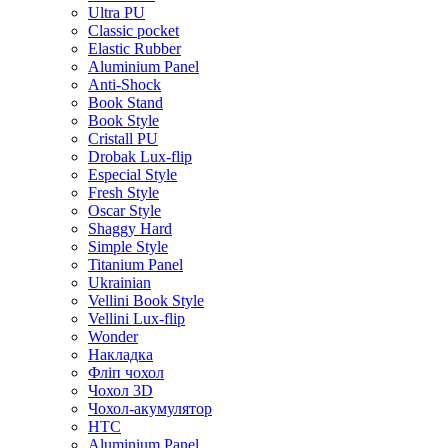
Ultra PU
Classic pocket
Elastic Rubber
Aluminium Panel
Anti-Shock
Book Stand
Book Style
Cristall PU
Drobak Lux-flip
Especial Style
Fresh Style
Oscar Style
Shaggy Hard
Simple Style
Titanium Panel
Ukrainian
Vellini Book Style
Vellini Lux-flip
Wonder
Накладка
Фліп чохол
Чохол 3D
Чохол-акумулятор
HTC
Aluminium Panel