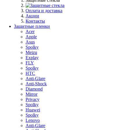
Защитные стекла
Оплата и доставка
Акции
Контакты
Защитные пленки
Acer
Apple
Asus
Spolky
Meizu
Explay
FLY
Spolky
HTC
Anti-Glare
Anti-Shock
Diamond
Mirror
Privacy
Spolky
Huawei
Spolky
Lenovo
Anti-Glare