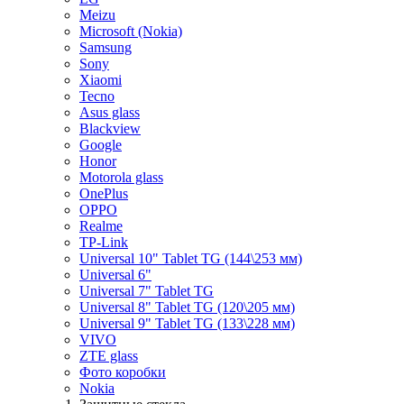
Meizu
Microsoft (Nokia)
Samsung
Sony
Xiaomi
Tecno
Asus glass
Blackview
Google
Honor
Motorola glass
OnePlus
OPPO
Realme
TP-Link
Universal 10" Tablet TG (144\253 мм)
Universal 6"
Universal 7" Tablet TG
Universal 8" Tablet TG (120\205 мм)
Universal 9" Tablet TG (133\228 мм)
VIVO
ZTE glass
Фото коробки
Nokia