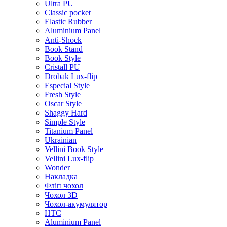
Ultra PU
Classic pocket
Elastic Rubber
Aluminium Panel
Anti-Shock
Book Stand
Book Style
Cristall PU
Drobak Lux-flip
Especial Style
Fresh Style
Oscar Style
Shaggy Hard
Simple Style
Titanium Panel
Ukrainian
Vellini Book Style
Vellini Lux-flip
Wonder
Накладка
Фліп чохол
Чохол 3D
Чохол-акумулятор
HTC
Aluminium Panel