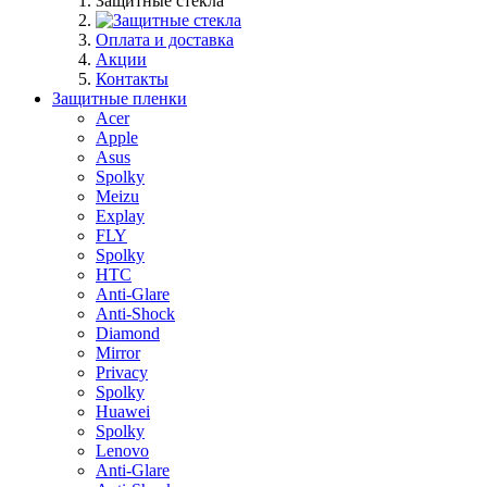
Защитные стекла
Оплата и доставка
Акции
Контакты
Защитные пленки
Acer
Apple
Asus
Spolky
Meizu
Explay
FLY
Spolky
HTC
Anti-Glare
Anti-Shock
Diamond
Mirror
Privacy
Spolky
Huawei
Spolky
Lenovo
Anti-Glare