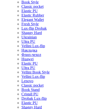
Book Style
Classic pocket
Elastic PU
Elastic Rubber
Elegant Wallet
Fresh Style
Lux-flip Drobak
Shaggy Hard
Ukrainian
Ultra PU
Vellini Lux-flip
Накладка
Флип-чехол
Huawei
Elastic PU
Ultra PU
Vellini Book Style
Vellini Lux-flip
Lenovo
Classic pocket
Book Stand
Cristall PU
Drobak Lux-flip
Elastic PU
Shaggy Hard