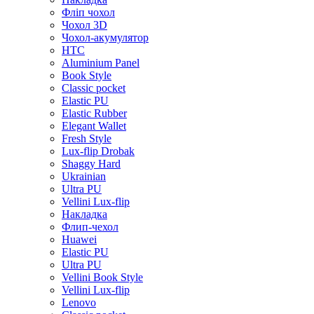
Фліп чохол
Чохол 3D
Чохол-акумулятор
HTC
Aluminium Panel
Book Style
Classic pocket
Elastic PU
Elastic Rubber
Elegant Wallet
Fresh Style
Lux-flip Drobak
Shaggy Hard
Ukrainian
Ultra PU
Vellini Lux-flip
Накладка
Флип-чехол
Huawei
Elastic PU
Ultra PU
Vellini Book Style
Vellini Lux-flip
Lenovo