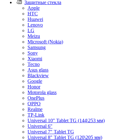
Защитные стекла
Apple
HTC
Huawei
Lenovo
LG
Meizu
Microsoft (Nokia)
Samsung
Sony
Xiaomi
Tecno
Asus glass
Blackview
Google
Honor
Motorola glass
OnePlus
OPPO
Realme
TP-Link
Universal 10" Tablet TG (144\253 мм)
Universal 6"
Universal 7" Tablet TG
Universal 8" Tablet TG (120\205 мм)