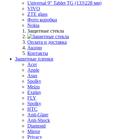
Universal 9" Tablet TG (133\228 мм)
VIVO
ZTE glass
Фото коробки
Nokia
Защитные стекла
Оплата и доставка
Акции
Контакты
Защитные пленки
Acer
Apple
Asus
Spolky
Meizu
Explay
FLY
Spolky
HTC
Anti-Glare
Anti-Shock
Diamond
Mirror
Privacy