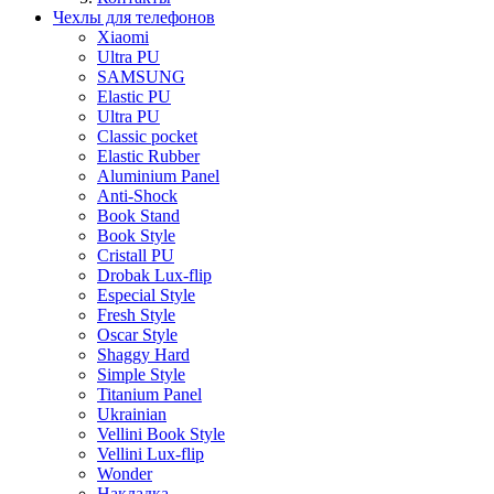
Чехлы для телефонов
Xiaomi
Ultra PU
SAMSUNG
Elastic PU
Ultra PU
Classic pocket
Elastic Rubber
Aluminium Panel
Anti-Shock
Book Stand
Book Style
Cristall PU
Drobak Lux-flip
Especial Style
Fresh Style
Oscar Style
Shaggy Hard
Simple Style
Titanium Panel
Ukrainian
Vellini Book Style
Vellini Lux-flip
Wonder
Накладка