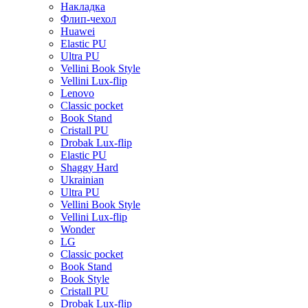
Накладка
Флип-чехол
Huawei
Elastic PU
Ultra PU
Vellini Book Style
Vellini Lux-flip
Lenovo
Classic pocket
Book Stand
Cristall PU
Drobak Lux-flip
Elastic PU
Shaggy Hard
Ukrainian
Ultra PU
Vellini Book Style
Vellini Lux-flip
Wonder
LG
Classic pocket
Book Stand
Book Style
Cristall PU
Drobak Lux-flip