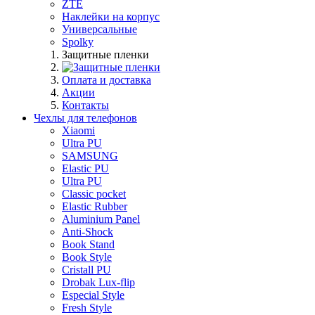
ZTE
Наклейки на корпус
Универсальные
Spolky
Защитные пленки
Оплата и доставка
Акции
Контакты
Чехлы для телефонов
Xiaomi
Ultra PU
SAMSUNG
Elastic PU
Ultra PU
Classic pocket
Elastic Rubber
Aluminium Panel
Anti-Shock
Book Stand
Book Style
Cristall PU
Drobak Lux-flip
Especial Style
Fresh Style