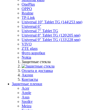
OnePlus
OPPO
Realme
TP-Link
Universal 10" Tablet TG (144\253 мм)
Universal 6"
Universal 7" Tablet TG
Universal 8" Tablet TG (120\205 мм)
Universal 9" Tablet TG (133\228 мм)
VIVO
ZTE glass
Фото коробки
Nokia
Защитные стекла
Оплата и доставка
Акции
Контакты
Защитные пленки
Acer
Apple
Asus
Spolky
Meizu