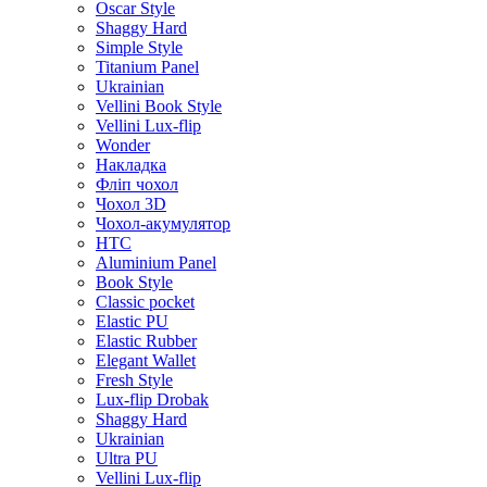
Oscar Style
Shaggy Hard
Simple Style
Titanium Panel
Ukrainian
Vellini Book Style
Vellini Lux-flip
Wonder
Накладка
Фліп чохол
Чохол 3D
Чохол-акумулятор
HTC
Aluminium Panel
Book Style
Classic pocket
Elastic PU
Elastic Rubber
Elegant Wallet
Fresh Style
Lux-flip Drobak
Shaggy Hard
Ukrainian
Ultra PU
Vellini Lux-flip