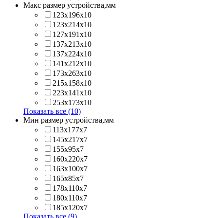
Макс размер устройства,мм
123х196х10
123х214x10
127х191х10
137х213х10
137х224x10
141х212х10
173х263x10
215х158x10
223х141x10
253х173x10
Показать все (10)
Мин размер устройства,мм
113x177x7
145x217x7
155x95x7
160x220x7
163x100x7
165x85x7
178x110x7
180x110x7
185x120x7
Показать все (9)