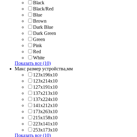
Black
Black/Red
Blue
Brown
Dark Blue
Dark Green
Green
Pink
Red
White
Показать все (10)
Макс размер устройства,мм
123х196х10
123х214x10
127х191х10
137х213х10
137х224x10
141х212х10
173х263x10
215х158x10
223х141x10
253х173x10
Показать все (10)