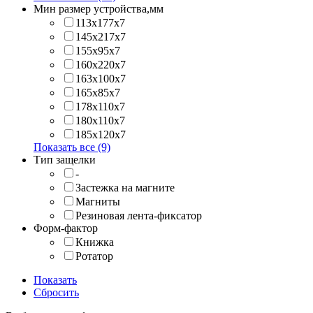
Мин размер устройства,мм
113x177x7
145x217x7
155x95x7
160x220x7
163x100x7
165x85x7
178x110x7
180x110x7
185x120x7
Показать все (9)
Тип защелки
-
Застежка на магните
Магниты
Резиновая лента-фиксатор
Форм-фактор
Книжка
Ротатор
Показать
Сбросить