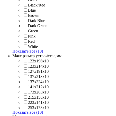
Black/Red
Blue
Brown
Dark Blue
Dark Green
Green
Pink
Red
White
Показать все (10)
Макс размер устройства,мм
123х196х10
123х214x10
127х191х10
137х213х10
137х224x10
141х212х10
173х263x10
215х158x10
223х141x10
253х173x10
Показать все (10)