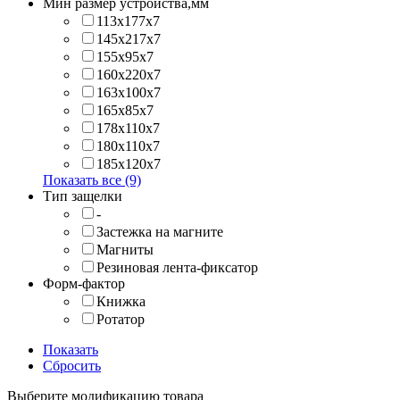
Мин размер устройства,мм
113x177x7
145x217x7
155x95x7
160x220x7
163x100x7
165x85x7
178x110x7
180x110x7
185x120x7
Показать все (9)
Тип защелки
-
Застежка на магните
Магниты
Резиновая лента-фиксатор
Форм-фактор
Книжка
Ротатор
Показать
Сбросить
Выберите модификацию товара