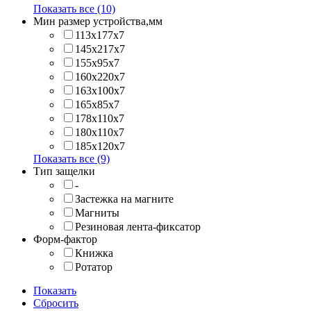
Показать все (10)
Мин размер устройства,мм
113x177x7
145x217x7
155x95x7
160x220x7
163x100x7
165x85x7
178x110x7
180x110x7
185x120x7
Показать все (9)
Тип защелки
-
Застежка на магните
Магниты
Резиновая лента-фиксатор
Форм-фактор
Книжка
Ротатор
Показать
Сбросить