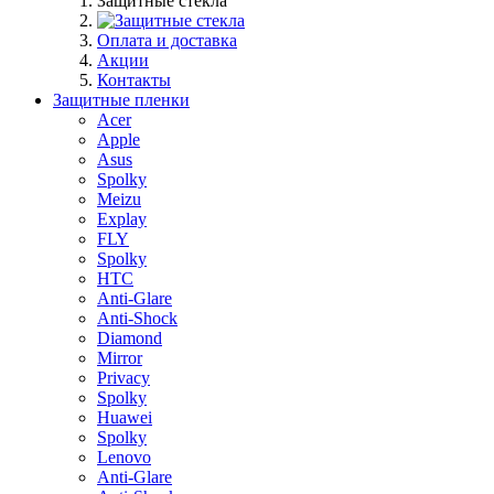
Защитные стекла
Оплата и доставка
Акции
Контакты
Защитные пленки
Acer
Apple
Asus
Spolky
Meizu
Explay
FLY
Spolky
HTC
Anti-Glare
Anti-Shock
Diamond
Mirror
Privacy
Spolky
Huawei
Spolky
Lenovo
Anti-Glare