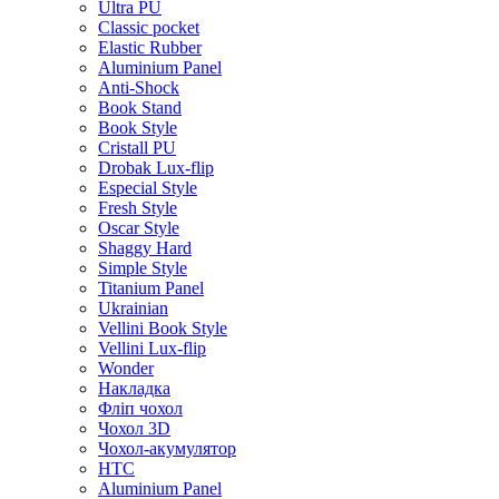
Ultra PU
Classic pocket
Elastic Rubber
Aluminium Panel
Anti-Shock
Book Stand
Book Style
Cristall PU
Drobak Lux-flip
Especial Style
Fresh Style
Oscar Style
Shaggy Hard
Simple Style
Titanium Panel
Ukrainian
Vellini Book Style
Vellini Lux-flip
Wonder
Накладка
Фліп чохол
Чохол 3D
Чохол-акумулятор
HTC
Aluminium Panel