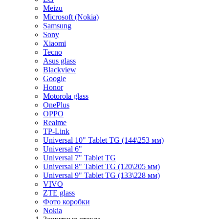
Meizu
Microsoft (Nokia)
Samsung
Sony
Xiaomi
Tecno
Asus glass
Blackview
Google
Honor
Motorola glass
OnePlus
OPPO
Realme
TP-Link
Universal 10" Tablet TG (144\253 мм)
Universal 6"
Universal 7" Tablet TG
Universal 8" Tablet TG (120\205 мм)
Universal 9" Tablet TG (133\228 мм)
VIVO
ZTE glass
Фото коробки
Nokia