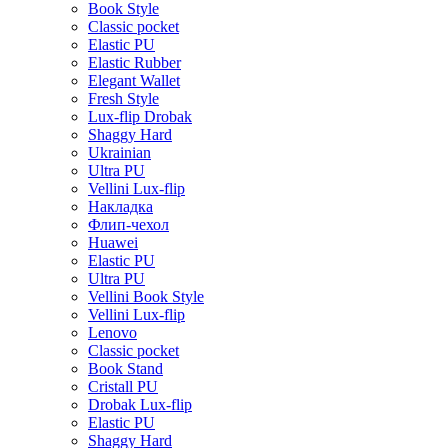
Book Style
Classic pocket
Elastic PU
Elastic Rubber
Elegant Wallet
Fresh Style
Lux-flip Drobak
Shaggy Hard
Ukrainian
Ultra PU
Vellini Lux-flip
Накладка
Флип-чехол
Huawei
Elastic PU
Ultra PU
Vellini Book Style
Vellini Lux-flip
Lenovo
Classic pocket
Book Stand
Cristall PU
Drobak Lux-flip
Elastic PU
Shaggy Hard