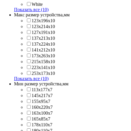
White
Показать все (10)
Макс размер устройства,мм
123х196х10
123х214x10
127х191х10
137х213х10
137х224x10
141х212х10
173х263x10
215х158x10
223х141x10
253х173x10
Показать все (10)
Мин размер устройства,мм
113x177x7
145x217x7
155x95x7
160x220x7
163x100x7
165x85x7
178x110x7
180x110x7