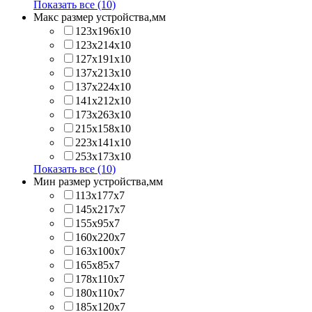
Показать все (10)
Макс размер устройства,мм
123х196х10
123х214x10
127х191х10
137х213х10
137х224x10
141х212х10
173х263x10
215х158x10
223х141x10
253х173x10
Показать все (10)
Мин размер устройства,мм
113x177x7
145x217x7
155x95x7
160x220x7
163x100x7
165x85x7
178x110x7
180x110x7
185x120x7