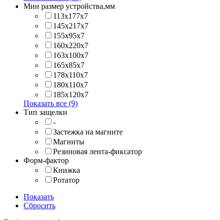
Мин размер устройства,мм
113x177x7
145x217x7
155x95x7
160x220x7
163x100x7
165x85x7
178x110x7
180x110x7
185x120x7
Показать все (9)
Тип защелки
-
Застежка на магните
Магниты
Резиновая лента-фиксатор
Форм-фактор
Книжка
Ротатор
Показать
Сбросить