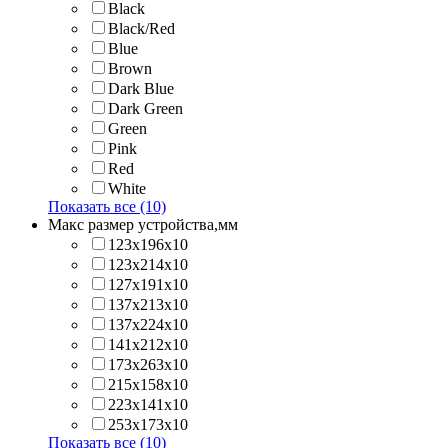
Black
Black/Red
Blue
Brown
Dark Blue
Dark Green
Green
Pink
Red
White
Показать все (10)
Макс размер устройства,мм
123х196х10
123х214x10
127х191х10
137х213х10
137х224x10
141х212х10
173х263x10
215х158x10
223х141x10
253х173x10
Показать все (10)