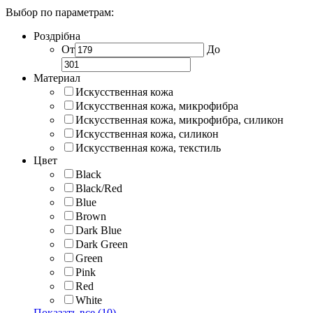
Выбор по параметрам:
Роздрібна
От
До
Материал
Искусственная кожа
Искусственная кожа, микрофибра
Искусственная кожа, микрофибра, силикон
Искусственная кожа, силикон
Искусственная кожа, текстиль
Цвет
Black
Black/Red
Blue
Brown
Dark Blue
Dark Green
Green
Pink
Red
White
Показать все (10)