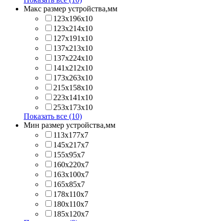
Макс размер устройства,мм
123х196х10
123х214x10
127х191х10
137х213х10
137х224x10
141х212х10
173х263x10
215х158x10
223х141x10
253х173x10
Показать все (10)
Мин размер устройства,мм
113x177x7
145x217x7
155x95x7
160x220x7
163x100x7
165x85x7
178x110x7
180x110x7
185x120x7