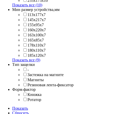
253х173x10
Показать все (10)
Мин размер устройства,мм
113x177x7
145x217x7
155x95x7
160x220x7
163x100x7
165x85x7
178x110x7
180x110x7
185x120x7
Показать все (9)
Тип защелки
-
Застежка на магните
Магниты
Резиновая лента-фиксатор
Форм-фактор
Книжка
Ротатор
Показать
Сбросить