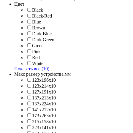
Цвет
Black
Black/Red
Blue
Brown
Dark Blue
Dark Green
Green
Pink
Red
White
Показать все (10)
Макс размер устройства,мм
123х196х10
123х214x10
127х191х10
137х213х10
137х224x10
141х212х10
173х263x10
215х158x10
223х141x10