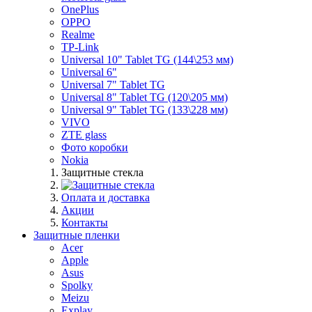
OnePlus
OPPO
Realme
TP-Link
Universal 10" Tablet TG (144\253 мм)
Universal 6"
Universal 7" Tablet TG
Universal 8" Tablet TG (120\205 мм)
Universal 9" Tablet TG (133\228 мм)
VIVO
ZTE glass
Фото коробки
Nokia
Защитные стекла
Оплата и доставка
Акции
Контакты
Защитные пленки
Acer
Apple
Asus
Spolky
Meizu
Explay