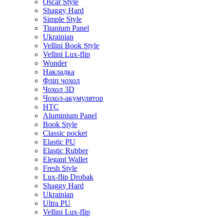
Oscar Style
Shaggy Hard
Simple Style
Titanium Panel
Ukrainian
Vellini Book Style
Vellini Lux-flip
Wonder
Накладка
Фліп чохол
Чохол 3D
Чохол-акумулятор
HTC
Aluminium Panel
Book Style
Classic pocket
Elastic PU
Elastic Rubber
Elegant Wallet
Fresh Style
Lux-flip Drobak
Shaggy Hard
Ukrainian
Ultra PU
Vellini Lux-flip