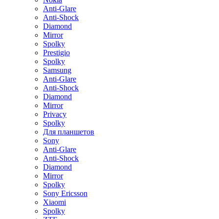
Anti-Glare
Anti-Shock
Diamond
Mirror
Spolky
Prestigio
Spolky
Samsung
Anti-Glare
Anti-Shock
Diamond
Mirror
Privacy
Spolky
Для планшетов
Sony
Anti-Glare
Anti-Shock
Diamond
Mirror
Spolky
Sony Ericsson
Xiaomi
Spolky