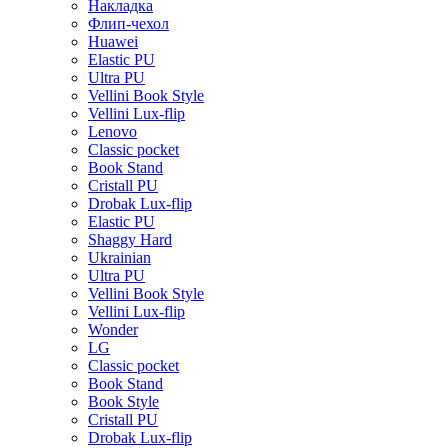
Накладка
Флип-чехол
Huawei
Elastic PU
Ultra PU
Vellini Book Style
Vellini Lux-flip
Lenovo
Classic pocket
Book Stand
Cristall PU
Drobak Lux-flip
Elastic PU
Shaggy Hard
Ukrainian
Ultra PU
Vellini Book Style
Vellini Lux-flip
Wonder
LG
Classic pocket
Book Stand
Book Style
Cristall PU
Drobak Lux-flip