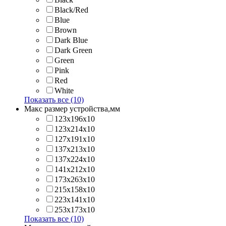
Black/Red
Blue
Brown
Dark Blue
Dark Green
Green
Pink
Red
White
Показать все (10)
Макс размер устройства,мм
123х196х10
123х214x10
127х191х10
137х213х10
137х224x10
141х212х10
173х263x10
215х158x10
223х141x10
253х173x10
Показать все (10)