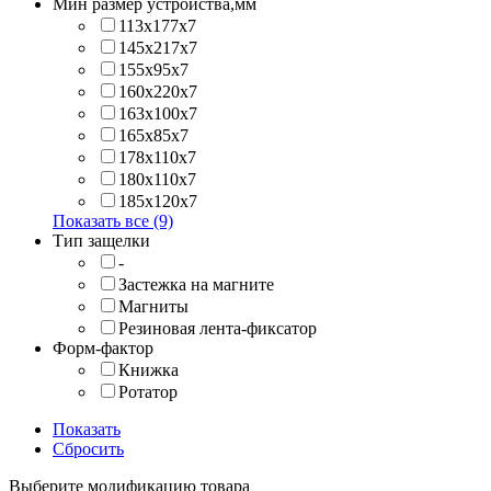
Мин размер устройства,мм
113x177x7
145x217x7
155x95x7
160x220x7
163x100x7
165x85x7
178x110x7
180x110x7
185x120x7
Показать все (9)
Тип защелки
-
Застежка на магните
Магниты
Резиновая лента-фиксатор
Форм-фактор
Книжка
Ротатор
Показать
Сбросить
Выберите модификацию товара