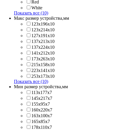
Red
White
Показать все (10)
Макс размер устройства,мм
123х196х10
123х214x10
127х191х10
137х213х10
137х224x10
141х212х10
173х263x10
215х158x10
223х141x10
253х173x10
Показать все (10)
Мин размер устройства,мм
113x177x7
145x217x7
155x95x7
160x220x7
163x100x7
165x85x7
178x110x7