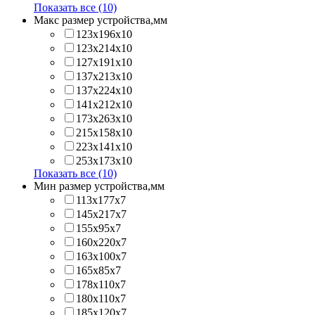
Показать все (10)
Макс размер устройства,мм
123х196х10
123х214x10
127х191х10
137х213х10
137х224x10
141х212х10
173х263x10
215х158x10
223х141x10
253х173x10
Показать все (10)
Мин размер устройства,мм
113x177x7
145x217x7
155x95x7
160x220x7
163x100x7
165x85x7
178x110x7
180x110x7
185x120x7