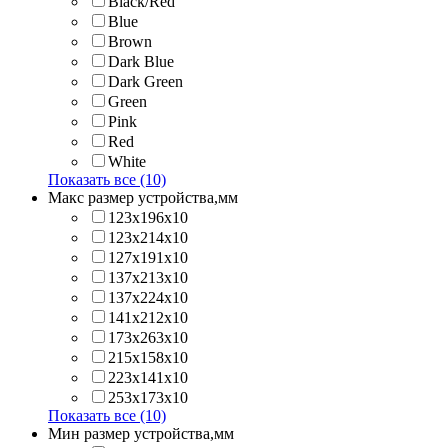
Black/Red
Blue
Brown
Dark Blue
Dark Green
Green
Pink
Red
White
Показать все (10)
Макс размер устройства,мм
123х196х10
123х214x10
127х191х10
137х213х10
137х224x10
141х212х10
173х263x10
215х158x10
223х141x10
253х173x10
Показать все (10)
Мин размер устройства,мм