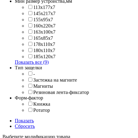
Мин размер устройства,мм
113x177x7
145x217x7
155x95x7
160x220x7
163x100x7
165x85x7
178x110x7
180x110x7
185x120x7
Показать все (9)
Тип защелки
-
Застежка на магните
Магниты
Резиновая лента-фиксатор
Форм-фактор
Книжка
Ротатор
Показать
Сбросить
Выберите модификацию товара