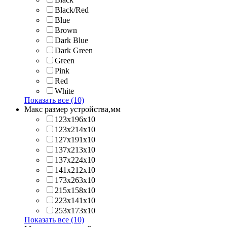
Black/Red
Blue
Brown
Dark Blue
Dark Green
Green
Pink
Red
White
Показать все (10)
Макс размер устройства,мм
123х196х10
123х214x10
127х191х10
137х213х10
137х224x10
141х212х10
173х263x10
215х158x10
223х141x10
253х173x10
Показать все (10)