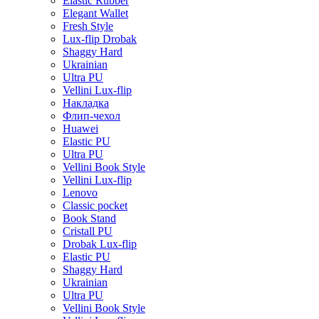
Elastic Rubber
Elegant Wallet
Fresh Style
Lux-flip Drobak
Shaggy Hard
Ukrainian
Ultra PU
Vellini Lux-flip
Накладка
Флип-чехол
Huawei
Elastic PU
Ultra PU
Vellini Book Style
Vellini Lux-flip
Lenovo
Classic pocket
Book Stand
Cristall PU
Drobak Lux-flip
Elastic PU
Shaggy Hard
Ukrainian
Ultra PU
Vellini Book Style