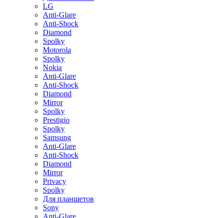
LG
Anti-Glare
Anti-Shock
Diamond
Spolky
Motorola
Spolky
Nokia
Anti-Glare
Anti-Shock
Diamond
Mirror
Spolky
Prestigio
Spolky
Samsung
Anti-Glare
Anti-Shock
Diamond
Mirror
Privacy
Spolky
Для планшетов
Sony
Anti-Glare