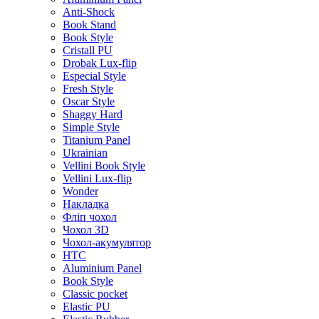
Anti-Shock
Book Stand
Book Style
Cristall PU
Drobak Lux-flip
Especial Style
Fresh Style
Oscar Style
Shaggy Hard
Simple Style
Titanium Panel
Ukrainian
Vellini Book Style
Vellini Lux-flip
Wonder
Накладка
Фліп чохол
Чохол 3D
Чохол-акумулятор
HTC
Aluminium Panel
Book Style
Classic pocket
Elastic PU