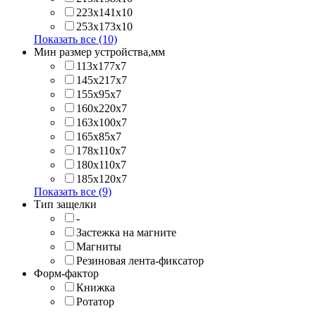
223х141x10
253х173x10
Показать все (10)
Мин размер устройства,мм
113x177x7
145x217x7
155x95x7
160x220x7
163x100x7
165x85x7
178x110x7
180x110x7
185x120x7
Показать все (9)
Тип защелки
-
Застежка на магните
Магниты
Резиновая лента-фиксатор
Форм-фактор
Книжка
Ротатор