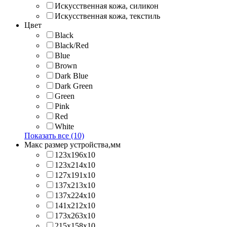
Искусственная кожа, силикон
Искусственная кожа, текстиль
Цвет
Black
Black/Red
Blue
Brown
Dark Blue
Dark Green
Green
Pink
Red
White
Показать все (10)
Макс размер устройства,мм
123х196х10
123х214x10
127х191х10
137х213х10
137х224x10
141х212х10
173х263x10
215х158x10