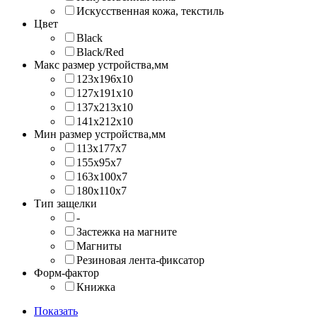
Искусственная кожа, текстиль
Цвет
Black
Black/Red
Макс размер устройства,мм
123х196х10
127х191х10
137х213х10
141х212х10
Мин размер устройства,мм
113x177x7
155x95x7
163x100x7
180x110x7
Тип защелки
-
Застежка на магните
Магниты
Резиновая лента-фиксатор
Форм-фактор
Книжка
Показать