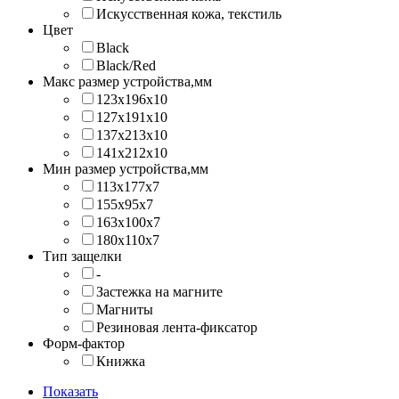
Искусственная кожа, текстиль
Цвет
Black
Black/Red
Макс размер устройства,мм
123х196х10
127х191х10
137х213х10
141х212х10
Мин размер устройства,мм
113x177x7
155x95x7
163x100x7
180x110x7
Тип защелки
-
Застежка на магните
Магниты
Резиновая лента-фиксатор
Форм-фактор
Книжка
Показать