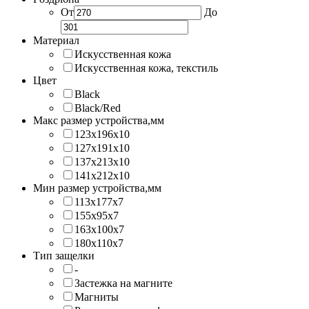
От
До
Материал
Искусственная кожа
Искусственная кожа, текстиль
Цвет
Black
Black/Red
Макс размер устройства,мм
123х196х10
127х191х10
137х213х10
141х212х10
Мин размер устройства,мм
113x177x7
155x95x7
163x100x7
180x110x7
Тип защелки
-
Застежка на магните
Магниты