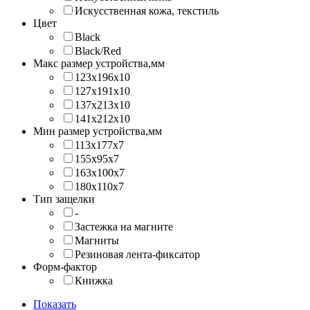
Искусственная кожа, текстиль
Цвет
Black
Black/Red
Макс размер устройства,мм
123х196х10
127х191х10
137х213х10
141х212х10
Мин размер устройства,мм
113x177x7
155x95x7
163x100x7
180x110x7
Тип защелки
-
Застежка на магните
Магниты
Резиновая лента-фиксатор
Форм-фактор
Книжка
Показать