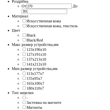
Роздрібна
От
До
Материал
Искусственная кожа
Искусственная кожа, текстиль
Цвет
Black
Black/Red
Макс размер устройства,мм
123х196х10
127х191х10
137х213х10
141х212х10
Мин размер устройства,мм
113x177x7
155x95x7
163x100x7
180x110x7
Тип защелки
-
Застежка на магните
Магниты