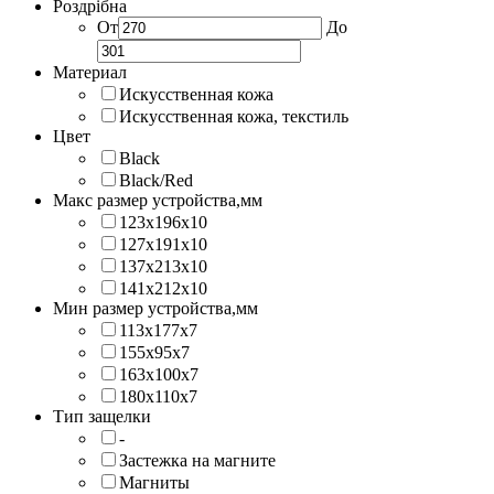
Роздрібна
От
До
Материал
Искусственная кожа
Искусственная кожа, текстиль
Цвет
Black
Black/Red
Макс размер устройства,мм
123х196х10
127х191х10
137х213х10
141х212х10
Мин размер устройства,мм
113x177x7
155x95x7
163x100x7
180x110x7
Тип защелки
-
Застежка на магните
Магниты