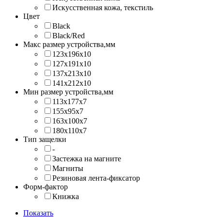
Искусственная кожа, текстиль
Цвет
Black
Black/Red
Макс размер устройства,мм
123х196х10
127х191х10
137х213х10
141х212х10
Мин размер устройства,мм
113x177x7
155x95x7
163x100x7
180x110x7
Тип защелки
-
Застежка на магните
Магниты
Резиновая лента-фиксатор
Форм-фактор
Книжка
Показать