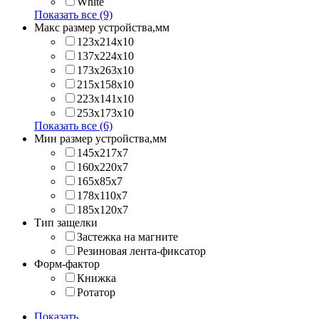
White
Показать все (9)
Макс размер устройства,мм
123х214x10
137х224x10
173х263x10
215х158x10
223х141x10
253х173x10
Показать все (6)
Мин размер устройства,мм
145x217x7
160x220x7
165x85x7
178x110x7
185x120x7
Тип защелки
Застежка на магните
Резиновая лента-фиксатор
Форм-фактор
Книжка
Ротатор
Показать