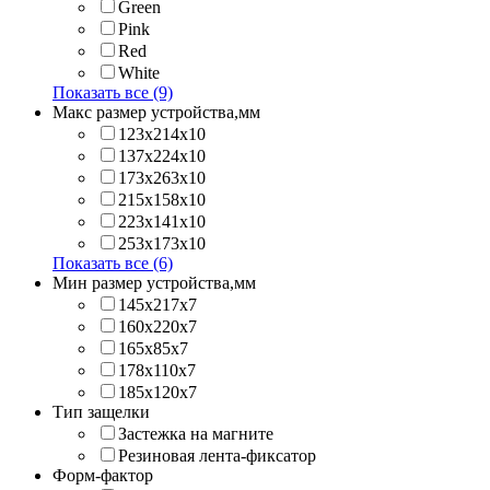
Green
Pink
Red
White
Показать все (9)
Макс размер устройства,мм
123х214x10
137х224x10
173х263x10
215х158x10
223х141x10
253х173x10
Показать все (6)
Мин размер устройства,мм
145x217x7
160x220x7
165x85x7
178x110x7
185x120x7
Тип защелки
Застежка на магните
Резиновая лента-фиксатор
Форм-фактор