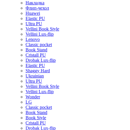
Накладка
Флип-чехол
Huawei
Elastic PU
Ultra PU
Vellini Book Style
Vellini Lux-flip
Lenovo
Classic pocket
Book Stand
Cristall PU
Drobak Lux-flip
Elastic PU
Shaggy Hard
Ukrainian
Ultra PU
Vellini Book Style
Vellini Lux-flip
Wonder
LG
Classic pocket
Book Stand
Book Style
Cristall PU
Drobak Lux-flip