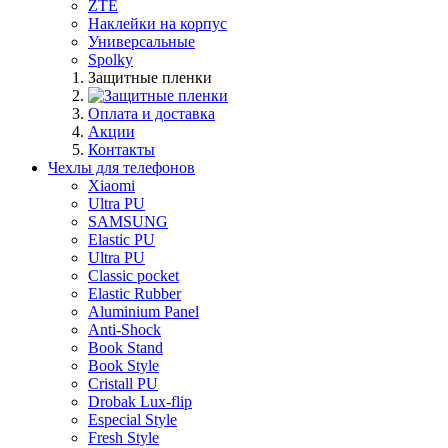
ZTE
Наклейки на корпус
Универсальные
Spolky
Защитные пленки
Оплата и доставка
Акции
Контакты
Чехлы для телефонов
Xiaomi
Ultra PU
SAMSUNG
Elastic PU
Ultra PU
Classic pocket
Elastic Rubber
Aluminium Panel
Anti-Shock
Book Stand
Book Style
Cristall PU
Drobak Lux-flip
Especial Style
Fresh Style