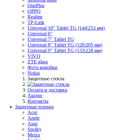
OnePlus
OPPO
Realme
TP-Link
Universal 10" Tablet TG (144\253 мм)
Universal 6"
Universal 7" Tablet TG
Universal 8" Tablet TG (120\205 мм)
Universal 9" Tablet TG (133\228 мм)
VIVO
ZTE glass
Фото коробки
Nokia
Защитные стекла
Оплата и доставка
Акции
Контакты
Защитные пленки
Acer
Apple
Asus
Spolky
Meizu