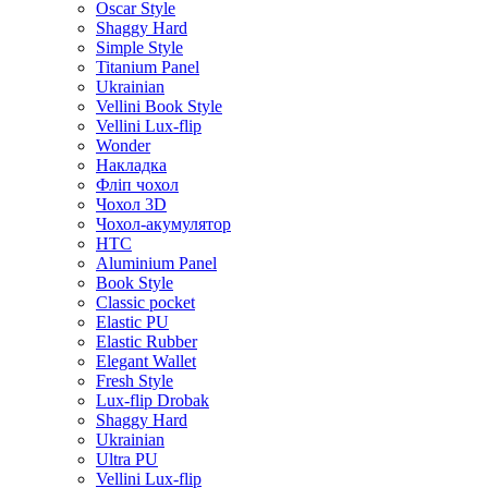
Oscar Style
Shaggy Hard
Simple Style
Titanium Panel
Ukrainian
Vellini Book Style
Vellini Lux-flip
Wonder
Накладка
Фліп чохол
Чохол 3D
Чохол-акумулятор
HTC
Aluminium Panel
Book Style
Classic pocket
Elastic PU
Elastic Rubber
Elegant Wallet
Fresh Style
Lux-flip Drobak
Shaggy Hard
Ukrainian
Ultra PU
Vellini Lux-flip