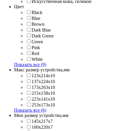
Искусственная кожа, силикон
Цвет
Black
Blue
Brown
Dark Blue
Dark Green
Green
Pink
Red
White
Показать все (9)
Макс размер устройства,мм
123х214x10
137х224x10
173х263x10
215х158x10
223х141x10
253х173x10
Показать все (6)
Мин размер устройства,мм
145x217x7
160x220x7