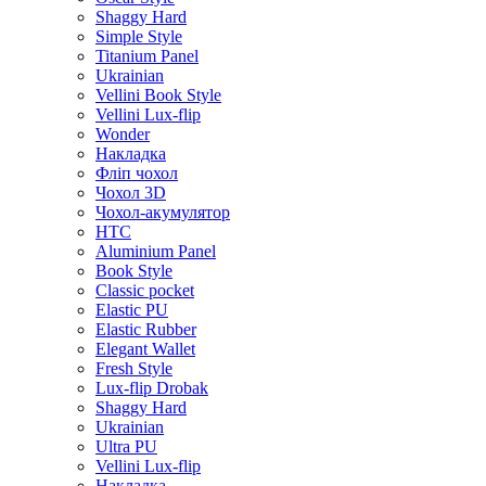
Shaggy Hard
Simple Style
Titanium Panel
Ukrainian
Vellini Book Style
Vellini Lux-flip
Wonder
Накладка
Фліп чохол
Чохол 3D
Чохол-акумулятор
HTC
Aluminium Panel
Book Style
Classic pocket
Elastic PU
Elastic Rubber
Elegant Wallet
Fresh Style
Lux-flip Drobak
Shaggy Hard
Ukrainian
Ultra PU
Vellini Lux-flip
Накладка