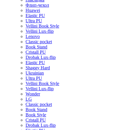
Флип-чехол
Huawei
Elastic PU
Ultra PU
Vellini Book Style
Vellini Lux-flip
Lenovo
Classic pocket
Book Stand
Cristall PU
Drobak Lux-flip
Elastic PU
Shaggy Hard
Ukrainian
Ultra PU
Vellini Book Style
Vellini Lux-flip
Wonder
LG
Classic pocket
Book Stand
Book Style
Cristall PU
Drobak Lux-flip