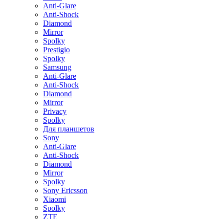
Anti-Glare
Anti-Shock
Diamond
Mirror
Spolky
Prestigio
Spolky
Samsung
Anti-Glare
Anti-Shock
Diamond
Mirror
Privacy
Spolky
Для планшетов
Sony
Anti-Glare
Anti-Shock
Diamond
Mirror
Spolky
Sony Ericsson
Xiaomi
Spolky
ZTE