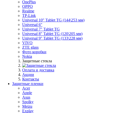
OnePlus
OPPO
Realme
TP-Link
Universal 10" Tablet TG (144\253 мм)
Universal 6"
Universal 7" Tablet TG
Universal 8" Tablet TG (120\205 мм)
Universal 9" Tablet TG (133\228 мм)
VIVO
ZTE glass
Фото коробки
Nokia
Защитные стекла
Оплата и доставка
Акции
Контакты
Защитные пленки
Acer
Apple
Asus
Spolky
Meizu
Explay