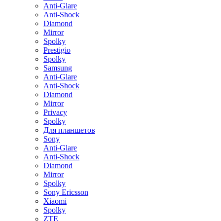
Anti-Glare
Anti-Shock
Diamond
Mirror
Spolky
Prestigio
Spolky
Samsung
Anti-Glare
Anti-Shock
Diamond
Mirror
Privacy
Spolky
Для планшетов
Sony
Anti-Glare
Anti-Shock
Diamond
Mirror
Spolky
Sony Ericsson
Xiaomi
Spolky
ZTE