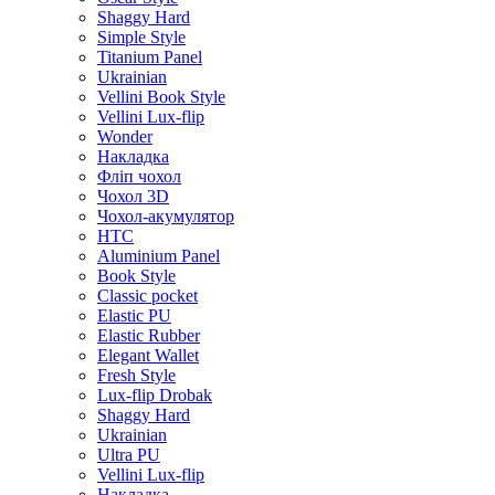
Shaggy Hard
Simple Style
Titanium Panel
Ukrainian
Vellini Book Style
Vellini Lux-flip
Wonder
Накладка
Фліп чохол
Чохол 3D
Чохол-акумулятор
HTC
Aluminium Panel
Book Style
Classic pocket
Elastic PU
Elastic Rubber
Elegant Wallet
Fresh Style
Lux-flip Drobak
Shaggy Hard
Ukrainian
Ultra PU
Vellini Lux-flip
Накладка