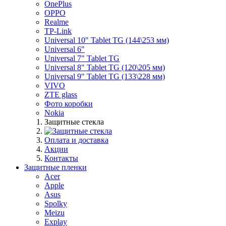
OnePlus
OPPO
Realme
TP-Link
Universal 10" Tablet TG (144\253 мм)
Universal 6"
Universal 7" Tablet TG
Universal 8" Tablet TG (120\205 мм)
Universal 9" Tablet TG (133\228 мм)
VIVO
ZTE glass
Фото коробки
Nokia
Защитные стекла
Оплата и доставка
Акции
Контакты
Защитные пленки
Acer
Apple
Asus
Spolky
Meizu
Explay