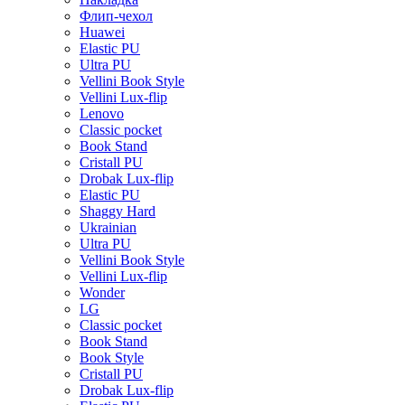
Флип-чехол
Huawei
Elastic PU
Ultra PU
Vellini Book Style
Vellini Lux-flip
Lenovo
Classic pocket
Book Stand
Cristall PU
Drobak Lux-flip
Elastic PU
Shaggy Hard
Ukrainian
Ultra PU
Vellini Book Style
Vellini Lux-flip
Wonder
LG
Classic pocket
Book Stand
Book Style
Cristall PU
Drobak Lux-flip