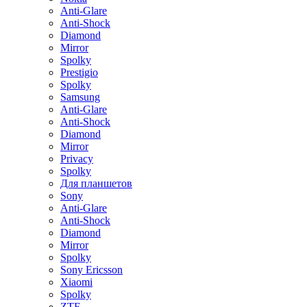
Anti-Glare
Anti-Shock
Diamond
Mirror
Spolky
Prestigio
Spolky
Samsung
Anti-Glare
Anti-Shock
Diamond
Mirror
Privacy
Spolky
Для планшетов
Sony
Anti-Glare
Anti-Shock
Diamond
Mirror
Spolky
Sony Ericsson
Xiaomi
Spolky
ZTE