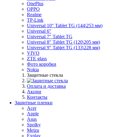
OnePlus
OPPO
Realme
TP-Link
Universal 10" Tablet TG (144\253 мм)
Universal 6"
Universal 7" Tablet TG
Universal 8" Tablet TG (120\205 мм)
Universal 9" Tablet TG (133\228 мм)
VIVO
ZTE glass
Фото коробки
Nokia
Защитные стекла
Оплата и доставка
Акции
Контакты
Защитные пленки
Acer
Apple
Asus
Spolky
Meizu
Explay