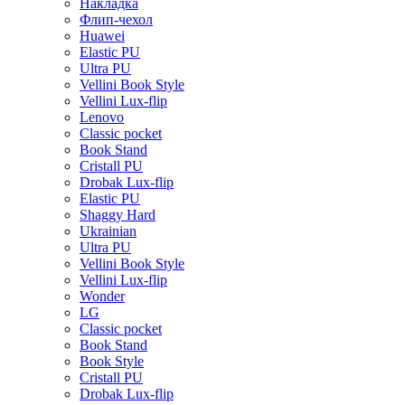
Накладка
Флип-чехол
Huawei
Elastic PU
Ultra PU
Vellini Book Style
Vellini Lux-flip
Lenovo
Classic pocket
Book Stand
Cristall PU
Drobak Lux-flip
Elastic PU
Shaggy Hard
Ukrainian
Ultra PU
Vellini Book Style
Vellini Lux-flip
Wonder
LG
Classic pocket
Book Stand
Book Style
Cristall PU
Drobak Lux-flip