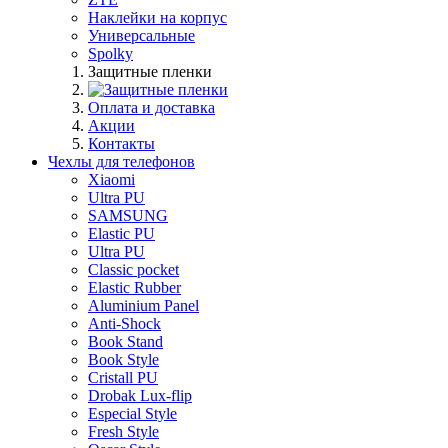
Наклейки на корпус
Универсальные
Spolky
Защитные пленки
Оплата и доставка
Акции
Контакты
Чехлы для телефонов
Xiaomi
Ultra PU
SAMSUNG
Elastic PU
Ultra PU
Classic pocket
Elastic Rubber
Aluminium Panel
Anti-Shock
Book Stand
Book Style
Cristall PU
Drobak Lux-flip
Especial Style
Fresh Style