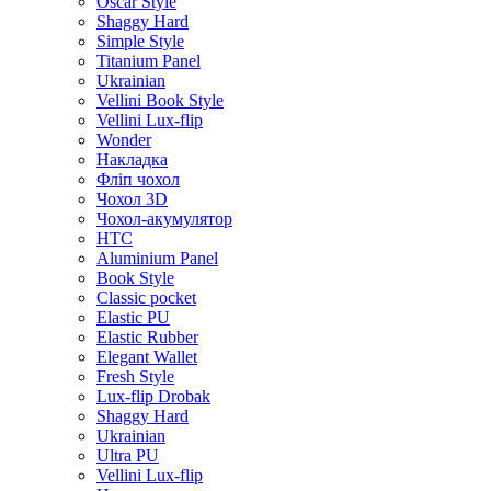
Oscar Style
Shaggy Hard
Simple Style
Titanium Panel
Ukrainian
Vellini Book Style
Vellini Lux-flip
Wonder
Накладка
Фліп чохол
Чохол 3D
Чохол-акумулятор
HTC
Aluminium Panel
Book Style
Classic pocket
Elastic PU
Elastic Rubber
Elegant Wallet
Fresh Style
Lux-flip Drobak
Shaggy Hard
Ukrainian
Ultra PU
Vellini Lux-flip