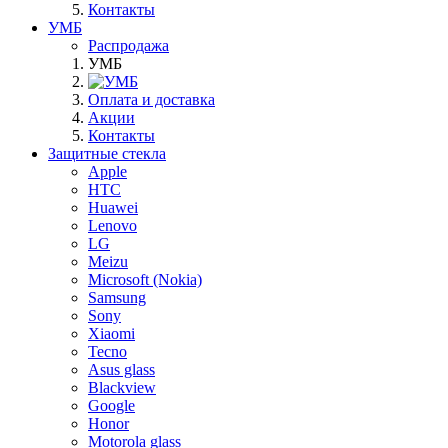
Контакты
УМБ
Распродажа
УМБ
Оплата и доставка
Акции
Контакты
Защитные стекла
Apple
HTC
Huawei
Lenovo
LG
Meizu
Microsoft (Nokia)
Samsung
Sony
Xiaomi
Tecno
Asus glass
Blackview
Google
Honor
Motorola glass