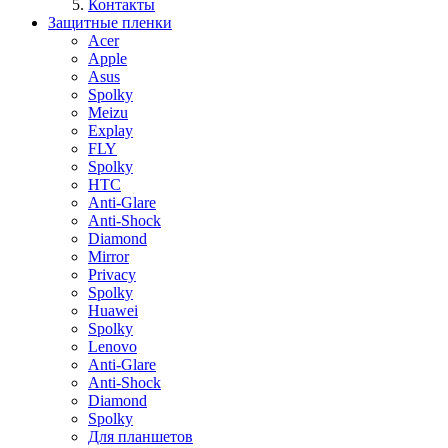
Контакты
Защитные пленки
Acer
Apple
Asus
Spolky
Meizu
Explay
FLY
Spolky
HTC
Anti-Glare
Anti-Shock
Diamond
Mirror
Privacy
Spolky
Huawei
Spolky
Lenovo
Anti-Glare
Anti-Shock
Diamond
Spolky
Для планшетов