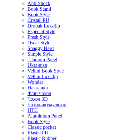
Anti-Shock
Book Stand
Book Style
Cristall PU
Drobak Lux-flip
Especial Style
Fresh Style
Oscar Style
Shaggy Hard
Simple Style
Titanium Panel
Ukrainian
Vellini Book Style
Vellini Lux-flip
Wonder
Накладка
Фліп чохол
Чохол 3D
Чохол-акумулятор
HTC
Aluminium Panel
Book Style
Classic pocket
Elastic PU
Elastic Rubber