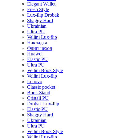
Elegant Wallet
Fresh Style
Lux-flip Drobak
Shaggy Hard
Ukrainian
Ultra PU
Vellini Lux-flip
Накладка
Флип-чехол
Huawei
Elastic PU
Ultra PU
Vellini Book Style
Vellini Lux-flip
Lenovo
Classic pocket
Book Stand
Cristall PU
Drobak Lux-flip
Elastic PU
Shaggy Hard
Ukrainian
Ultra PU
Vellini Book Style
Vellini Lux-flip