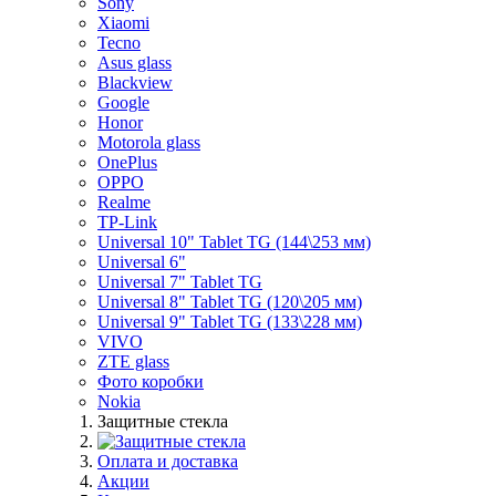
Sony
Xiaomi
Tecno
Asus glass
Blackview
Google
Honor
Motorola glass
OnePlus
OPPO
Realme
TP-Link
Universal 10" Tablet TG (144\253 мм)
Universal 6"
Universal 7" Tablet TG
Universal 8" Tablet TG (120\205 мм)
Universal 9" Tablet TG (133\228 мм)
VIVO
ZTE glass
Фото коробки
Nokia
Защитные стекла
Оплата и доставка
Акции