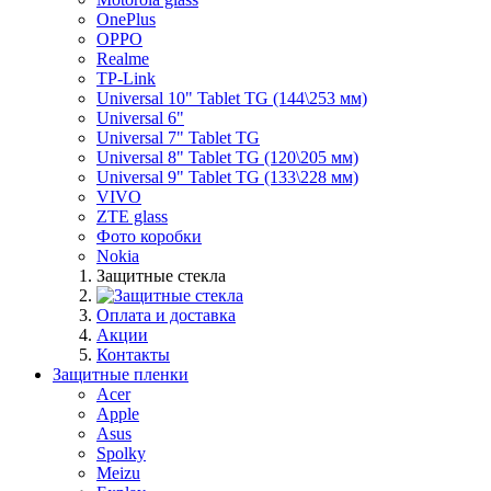
OnePlus
OPPO
Realme
TP-Link
Universal 10" Tablet TG (144\253 мм)
Universal 6"
Universal 7" Tablet TG
Universal 8" Tablet TG (120\205 мм)
Universal 9" Tablet TG (133\228 мм)
VIVO
ZTE glass
Фото коробки
Nokia
Защитные стекла
Оплата и доставка
Акции
Контакты
Защитные пленки
Acer
Apple
Asus
Spolky
Meizu