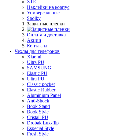
ZTE
Наклейки на корпус
Универсальные
Spolky
Защитные пленки
Оплата и доставка
Акции
Контакты
Чехлы для телефонов
Xiaomi
Ultra PU
SAMSUNG
Elastic PU
Ultra PU
Classic pocket
Elastic Rubber
Aluminium Panel
Anti-Shock
Book Stand
Book Style
Cristall PU
Drobak Lux-flip
Especial Style
Fresh Style