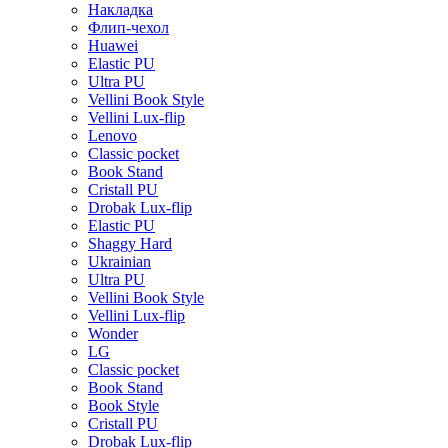
Накладка
Флип-чехол
Huawei
Elastic PU
Ultra PU
Vellini Book Style
Vellini Lux-flip
Lenovo
Classic pocket
Book Stand
Cristall PU
Drobak Lux-flip
Elastic PU
Shaggy Hard
Ukrainian
Ultra PU
Vellini Book Style
Vellini Lux-flip
Wonder
LG
Classic pocket
Book Stand
Book Style
Cristall PU
Drobak Lux-flip