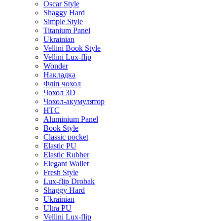
Oscar Style
Shaggy Hard
Simple Style
Titanium Panel
Ukrainian
Vellini Book Style
Vellini Lux-flip
Wonder
Накладка
Фліп чохол
Чохол 3D
Чохол-акумулятор
HTC
Aluminium Panel
Book Style
Classic pocket
Elastic PU
Elastic Rubber
Elegant Wallet
Fresh Style
Lux-flip Drobak
Shaggy Hard
Ukrainian
Ultra PU
Vellini Lux-flip