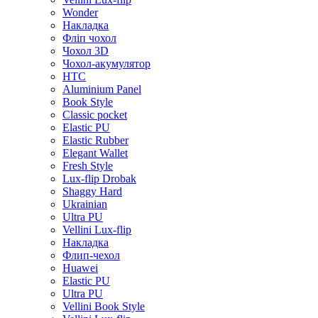
Wonder
Накладка
Фліп чохол
Чохол 3D
Чохол-акумулятор
HTC
Aluminium Panel
Book Style
Classic pocket
Elastic PU
Elastic Rubber
Elegant Wallet
Fresh Style
Lux-flip Drobak
Shaggy Hard
Ukrainian
Ultra PU
Vellini Lux-flip
Накладка
Флип-чехол
Huawei
Elastic PU
Ultra PU
Vellini Book Style