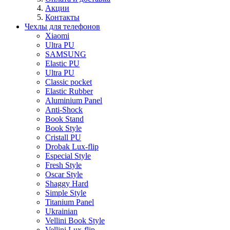
Акции
Контакты
Чехлы для телефонов
Xiaomi
Ultra PU
SAMSUNG
Elastic PU
Ultra PU
Classic pocket
Elastic Rubber
Aluminium Panel
Anti-Shock
Book Stand
Book Style
Cristall PU
Drobak Lux-flip
Especial Style
Fresh Style
Oscar Style
Shaggy Hard
Simple Style
Titanium Panel
Ukrainian
Vellini Book Style
Vellini Lux-flip