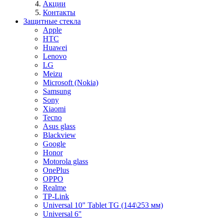
Акции
Контакты
Защитные стекла
Apple
HTC
Huawei
Lenovo
LG
Meizu
Microsoft (Nokia)
Samsung
Sony
Xiaomi
Tecno
Asus glass
Blackview
Google
Honor
Motorola glass
OnePlus
OPPO
Realme
TP-Link
Universal 10" Tablet TG (144\253 мм)
Universal 6"